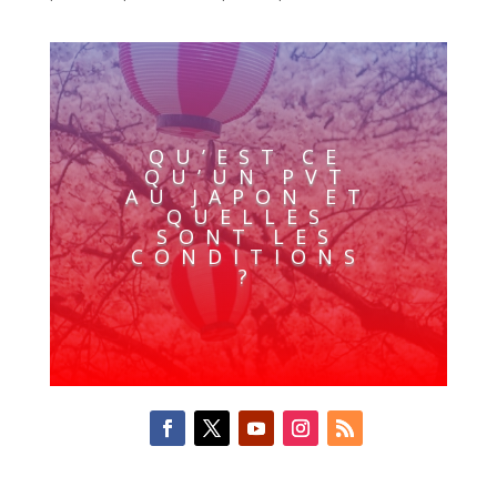
QU’EST CE
QU’UN PVT
AU JAPON ET
QUELLES
SONT LES
CONDITIONS
?