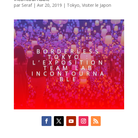
par
Seraf
|
Avr 20, 2019
|
Tokyo
,
Visiter le Japon
BORDERLESS
TOKYO :
L’EXPOSITION
TEAM LAB
INCONTOURNA
BLE