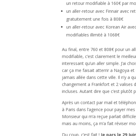
un retour modifiable à 160€ par mod
un aller-retour avec Finnair avec re
gratuitement une fois à 808€
un aller-retour avec Korean Air ave
modifiables illimité à 1068€
Au final, entre 760 et 808€ pour un al
modifiable, c’est clairement le meilleu
interessant qu’un aller simple. J’ai cho
car ça me faisait atterrir a Nagoya et 
jamais allée dans cette ville. Il n’y a q
changement a Frankfort et 2 valises d
incluses. Autant dire que c’est plutôt 
Après un contact par mail et téléphon
à Paris dans l’agence pour payer mes b
Monsieur qui m’a reçue parlait difficil
mais au moins, ça m’a fait réviser mo
Du coup, c’est fait !
Je pars le 29 Jui