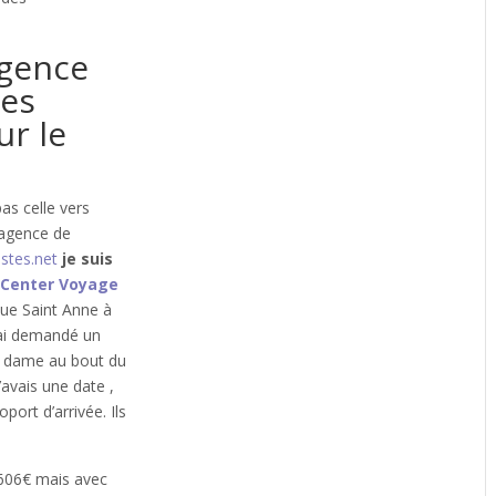
Agence
ses
ur le
pas celle vers
l’agence de
istes.net
je suis
 Center Voyage
ue Saint Anne à
j’ai demandé un
la dame au bout du
avais une date ,
port d’arrivée. Ils
 606€ mais avec