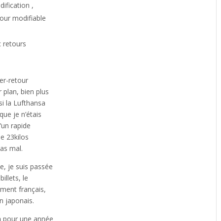
ification ,
tour modifiable
c retours
ler-retour
r plan, bien plus
isi la Lufthansa
que je n’étais
u’un rapide
e 23kilos
pas mal.
e, je suis passée
illets, le
ement français,
n japonais.
n
pour une année