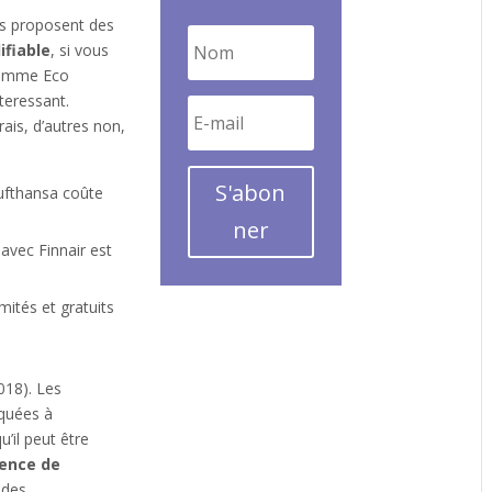
es proposent des
fiable
, si vous
gamme Eco
nteressant.
ais, d’autres non,
S'abon
Lufthansa coûte
ner
avec Finnair est
mités et gratuits
018). Les
iquées à
’il peut être
gence de
 des