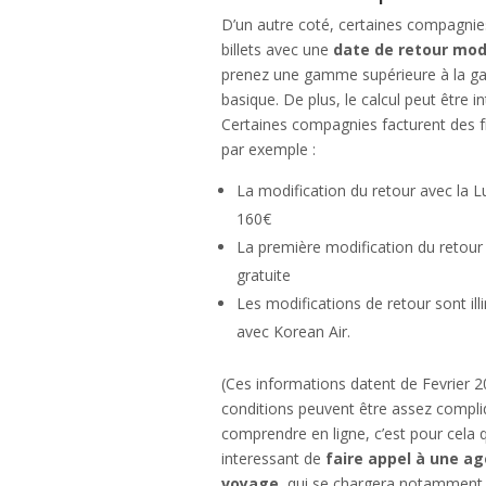
D’un autre coté, certaines compagni
billets avec une
date de retour modi
prenez une gamme supérieure à la 
basique. De plus, le calcul peut être i
Certaines compagnies facturent des fr
par exemple :
La modification du retour avec la 
160€
La première modification du retour 
gratuite
Les modifications de retour sont illi
avec Korean Air.
(Ces informations datent de Fevrier 2
conditions peuvent être assez compl
comprendre en ligne, c’est pour cela qu
interessant de
faire appel à une a
voyage
, qui se chargera notamment