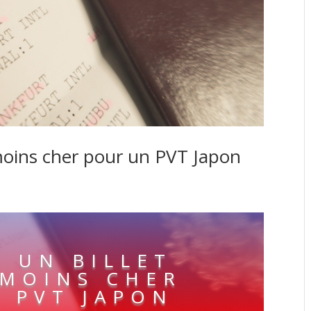
 moins cher pour un PVT Japon
 UN BILLET
 MOINS CHER
 PVT JAPON