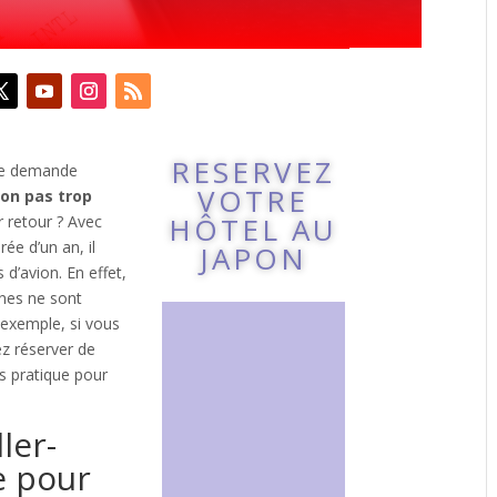
RESERVEZ
se demande
VOTRE
ion pas trop
HÔTEL AU
er retour ? Avec
ée d’un an, il
JAPON
s d’avion. En effet,
nes ne sont
exemple, si vous
z réserver de
ès pratique pour
ler-
e pour