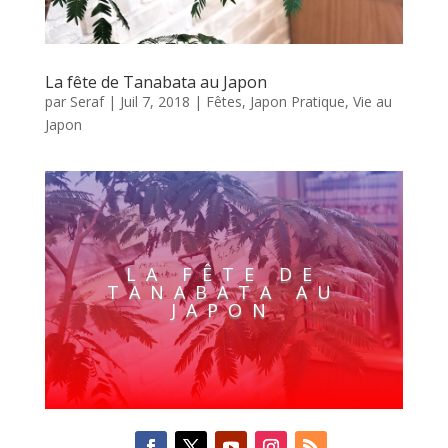
La fête de Tanabata au Japon
par
Seraf
|
Juil 7, 2018
|
Fêtes
,
Japon Pratique
,
Vie au
Japon
LA FÊTE DE
TANABATA AU
JAPON