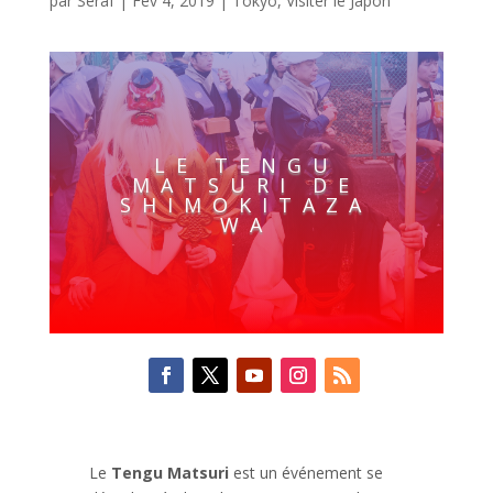
par
Seraf
|
Fév 4, 2019
|
Tokyo
,
Visiter le Japon
LE TENGU
MATSURI DE
SHIMOKITAZA
WA
Le
Tengu Matsuri
est un événement se