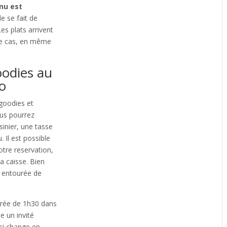
nu est
 se fait de
s plats arrivent
re cas, en même
oodies au
o
goodies et
us pourrez
inier, une tasse
 Il est possible
otre reservation,
la caisse. Bien
nt entourée de
urée de 1h30 dans
e un invité
-ci change en