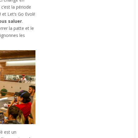
 c’est la période
et Let’s Go Evoli!
ous saluer
.
rer la patte et le
ignonnes les
é est un