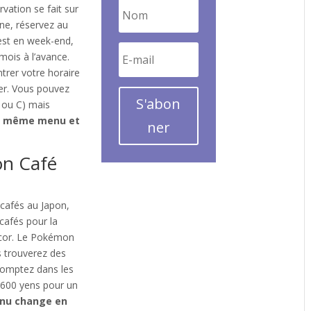
rvation se fait sur
ne, réservez au
’est en week-end,
mois à l’avance.
trer votre horaire
cter. Vous pouvez
S'abon
B ou C) mais
le même menu et
ner
n Café
 cafés au Japon,
cafés pour la
décor. Le Pokémon
s trouverez des
 Comptez dans les
 600 yens pour un
enu change en