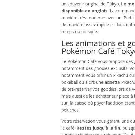
un souvenir original de Tokyo.
Le me
disponible en anglais
. La commande
manière très moderne avec un iPad. Le
de manière assez rapide et dans not
temps ou presque.
Les animations et g
Pokémon Café Toky
Le Pokémon Café vous propose des 
notamment des goodies exclusifs. Vo
notamment vous offrir un Pikachu cuis
pokéball ou alors une assiette Pikachu.
de pré-reserver vos goodies lors de v
mais aussi de les acheter sur place à 
sur, la caisse où payer l’addition éta
peluches.
Votre réservation vous garanti une d
le café.
Restez jusqu’à la fin
, puisqu
surprise viendra vous rejoindre. Celui