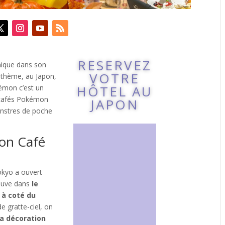
RESERVEZ
nique dans son
VOTRE
 thème, au Japon,
HÔTEL AU
kémon c’est un
s cafés Pokémon
JAPON
nstres de poche
on Café
okyo a ouvert
rouve dans
le
à coté du
e gratte-ciel, on
la décoration