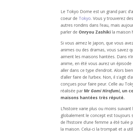
Le Tokyo Dome est un grand parc d’at
coeur de
Tokyo
. Vous y trouverez des
autres rondins dans l’eau, mais aujour
parler de
Onryou Zashiki
la maison 
Si vous aimez le Japon, que vous ave
animes ou des dramas, vous savez qu
aiment les maisons hantées. Dans n’
anime, en été vous aurez un épisode 
aller dans ce type d’endroit. Alors bie
d’aller faire de l’urbex. Non, il s’agit d’
conçues pour faire peur. Celle au T
réalisée par
Mr
Gomi Hirofumi
, un c
maisons hantées très réputé.
L’histoire varie plus ou moins suivant
globalement le concept est toujours sim
de l’histoire d’une femme a été tuée 
la maison. Celui-ci la trompait et a uti