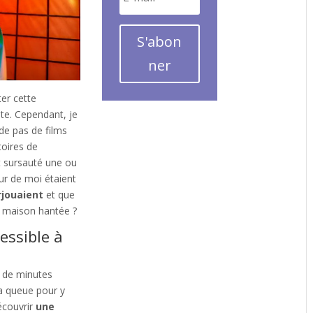
S'abon
ner
ter cette
nte. Cependant, je
rde pas de films
stoires de
t sursauté une ou
ur de moi étaient
rjouaient
et que
ne maison hantée ?
essible à
 de minutes
la queue pour y
écouvrir
une