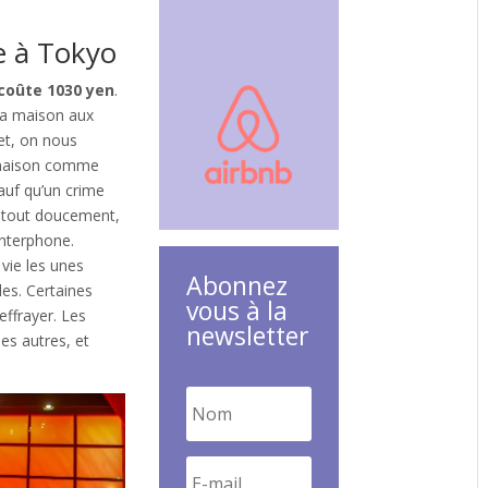
le à Tokyo
coûte 1030 yen
.
 la maison aux
fet, on nous
 maison comme
auf qu’un crime
z tout doucement,
interphone.
vie les unes
Abonnez
les. Certaines
vous à la
ffrayer. Les
newsletter
des autres, et