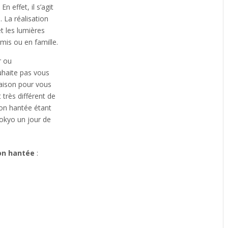
.
En effet, il s’agit
. La réalisation
et les lumières
amis ou en famille.
r ou
ouhaite pas vous
maison pour vous
 très différent de
son hantée étant
Tokyo un jour de
on hantée
: