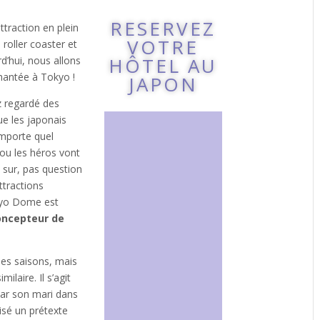
RESERVEZ
traction en plein
VOTRE
 roller coaster et
HÔTEL AU
d’hui, nous allons
hantée à Tokyo !
JAPON
z regardé des
e les japonais
importe quel
ou les héros vont
n sur, pas question
attractions
okyo Dome est
oncepteur de
 les saisons, mais
ilaire. Il s’agit
par son mari dans
lisé un prétexte