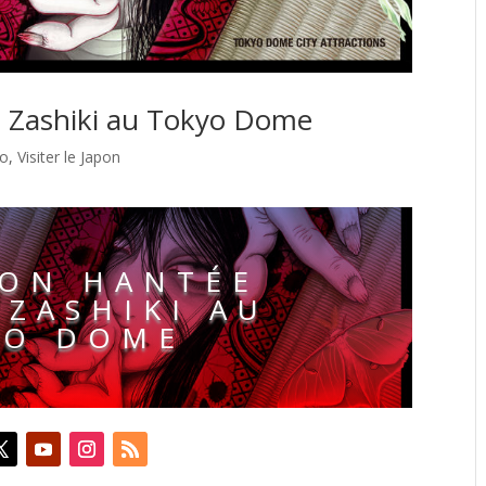
 Zashiki au Tokyo Dome
yo
,
Visiter le Japon
SON HANTÉE
ZASHIKI AU
YO DOME