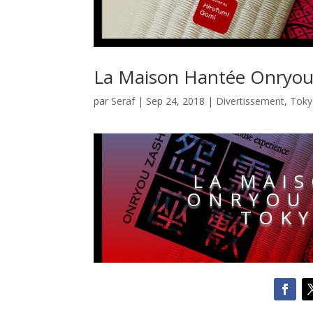
La Maison Hantée Onryou
par
Seraf
|
Sep 24, 2018
|
Divertissement
,
Tok
LA MAI
ONRYOU 
TOK